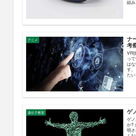
組み
ナ
アニメ
考
VR
って
はな
す。
たい
ゲ
遺伝子教室
ゲノ
か?
明さ
んな