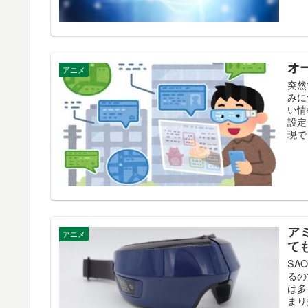
オ
アニメ
突然
みに
い情
設定
現で
ア
アニメ
て
SA
るの
は多
まり