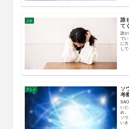
誰
人生
て
誰か
でい
に力
して
ソ
アニメ
考
SA
いと
め、
ソウ
いき