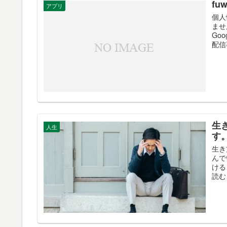
fu
アプリ
個人
ませ
Go
配信
生
人生
す
生き
んで
ける
読む