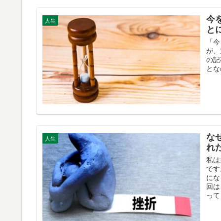
今
人生
と
「今
が、
の記
とな
な
人生
れ
私は
です
にな
回は
って