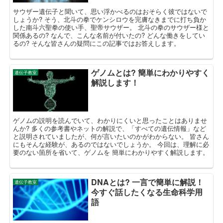
サウザー遺伝子と聞いて、思い浮かべるのはおそらく彼ではないで
しょうか? そう、北斗の拳でケンシロウを完膚なきまでに打ち負か
した南斗六聖拳の使い手、聖帝サウザー。 北斗の拳のサウザー様と
関係あるの? なんで、こんな名前が付いたの? どんな働きをしてい
るの? そんな皆さんの疑問にこの記事ではお答えします。
ゲノムとは? 簡単にわかりやすく
遺伝子教室
解説します！
ゲノムの説明を読んでいて、わかりにくいと思ったことはありませ
んか? 多くの参考書やネットの解説で、「すべての遺伝情報」など
と説明されていましたが、何が言いたいのかがわからない。 皆さん
にもそんな経験が、あるのではないでしょうか。 今回は、理解に必
要のない箇所を省いて、ゲノムを 簡単にわかりやすく解説します。
DNAとは? 一言で簡単に解説！
遺伝子教室
今すぐ話したくなる生命科学用
語