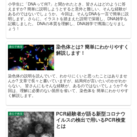
小学生に「DNAって何?」と聞かれたとき、皆さんはどのように答
えますか? 簡単に説明しようとすると意外と難しい、そんな経験が
あるのではないでしょうか。 今回は、そんなDNAを一言で簡単に説
明します。さらに、イラストを踏まえた説明で深堀し、DNA雑学も
記載しました。 DNAの本質を理解し、DNA雑学で博識になりまし
ょう！
染色体とは? 簡単にわかりやすく
遺伝子教室
解説します！
染色体の説明を読んでいて、わかりにくいと思ったことはありませ
んか? 文章で長々と書いていますが、結局何が言いたいのかがわか
らない。 皆さんにもそんな経験が、あるのではないでしょうか? 今
回は、理解に必要のない箇所を省いて、染色体を 簡単にわかりやす
く解説します。
PCR経験者が語る新型コロナウ
遺伝子教室
イルスの検出で用いるPCR検査
とは