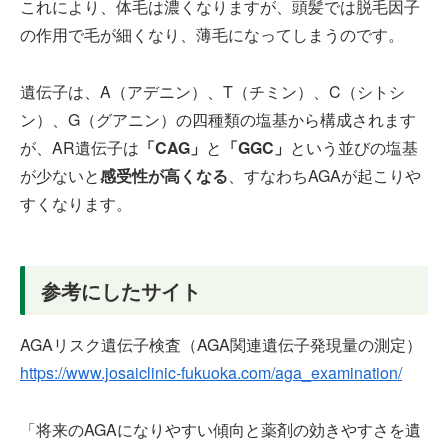
これにより、体毛は濃くなりますが、頭髪では脱毛因子
の作用で毛が細くなり、薄毛になってしまうのです。
遺伝子は、A（アデニン）、T（チミン）、C（シトシ
ン）、G（グアニン）の四種類の塩基から構成されます
が、AR遺伝子は
「CAG」
と
「GGC」
という並びの塩基
が少ないと
感受性が高くなる
、すなわちAGAが起こりや
すくなります。
参考にしたサイト
AGAリスク遺伝子検査（AGA関連遺伝子発現量の測定）
https://www.josaiclinic-fukuoka.com/aga_examination/
「将来のAGAになりやすい傾向と薬剤の効きやすさを遺